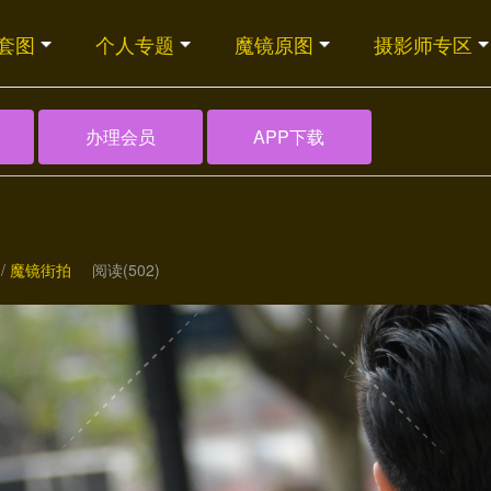
套图
个人专题
魔镜原图
摄影师专区
办理会员
APP下载
/
魔镜街拍
阅读(502)