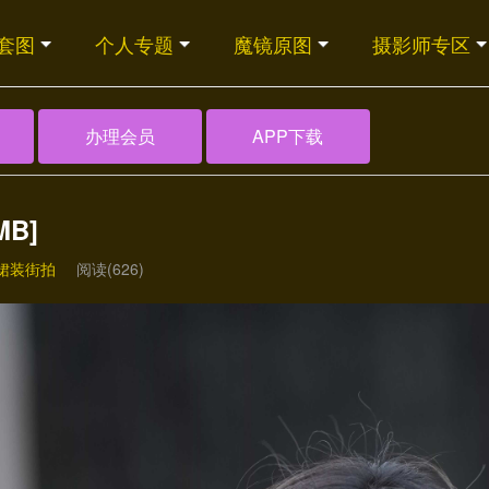
套图
个人专题
魔镜原图
摄影师专区
办理会员
APP下载
MB]
裙装街拍
阅读(626)