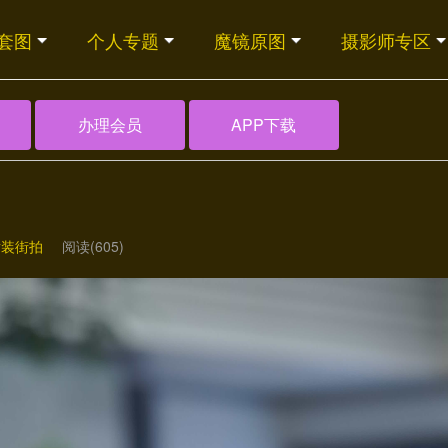
套图
个人专题
魔镜原图
摄影师专区
办理会员
APP下载
]
裙装街拍
阅读(605)