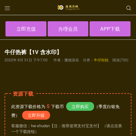


立即充值
办理会员
APP下载
牛仔热裤【1V 含水印】
2022年 8月 31日 下午7:00
作者：魔镜滚叔
分类：
牛仔街拍
阅读(730)
资源下载
5
此资源下载价格为
下载币
立即购买
（季度白银免
费）
立即升级
客服微信：hw-shudan【注：推荐使用支付宝支付】 （请点击第
一个下载按钮）