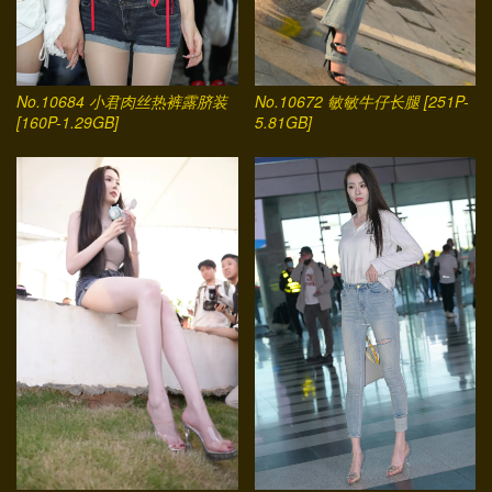
No.10684 小君肉丝热裤露脐装
No.10672 敏敏牛仔长腿 [251P-
[160P-1.29GB]
5.81GB]