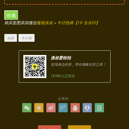
收藏
购买套图添加微信
魔镜滚叔
»
牛仔热裤【1V 含水印】
热裤
牛仔裤
滚叔爱街拍
发现身边的美，带你领略女性之美！
12760人已关注
分享到：






