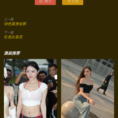
赞(
1
)
打赏


上一篇
绿色紧身短裤
下一篇
红色比基尼
滚叔推荐